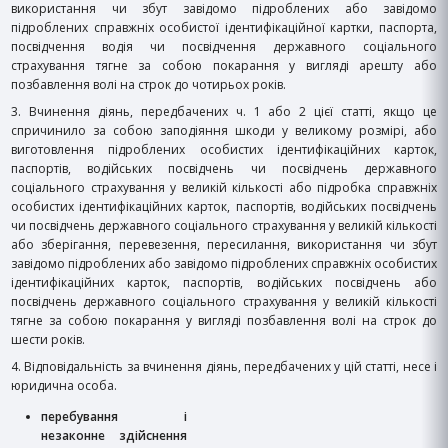
використання чи збут завідомо підроблених або завідомо
підроблених справжніх особистої ідентифікаційної картки, паспорта,
посвідчення водія чи посвідчення державного соціального
страхування тягне за собою покарання у вигляді арешту або
позбавлення волі на строк до чотирьох років.
3. Вчинення діянь, передбачених ч. 1 або 2 цієї статті, якщо це
спричинило за собою заподіяння шкоди у великому розмірі, або
виготовлення підроблених особистих ідентифікаційних карток,
паспортів, водійських посвідчень чи посвідчень державного
соціального страхування у великій кількості або підробка справжніх
особистих ідентифікаційних карток, паспортів, водійських посвідчень
чи посвідчень державного соціального страхування у великій кількості
або зберігання, перевезення, пересилання, використання чи збут
завідомо підроблених або завідомо підроблених справжніх особистих
ідентифікаційних карток, паспортів, водійських посвідчень або
посвідчень державного соціального страхування у великій кількості
тягне за собою покарання у вигляді позбавлення волі на строк до
шести років.
4. Відповідальність за вчинення діянь, передбачених у цій статті, несе і
юридична особа.
перебування і
незаконне здійснення