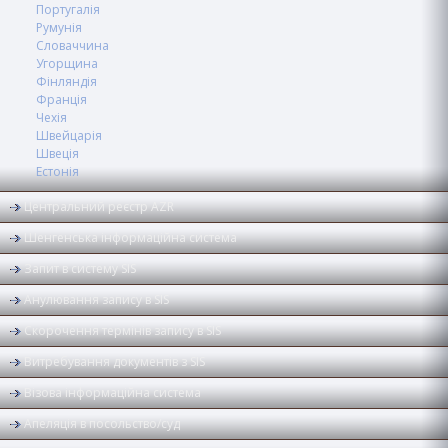
Португалія
Румунія
Словаччина
Угорщина
Фінляндія
Франція
Чехія
Швейцарія
Швеція
Естонія
Центральний реєстр AZR
Шенгенська інформаційна система
Запит в систему SIS
Анулювання запису в SIS
Скорочення термінів запису в SIS
Витребування документів з SIS
Візова інформаційна система
Апеляція в посольство/суд