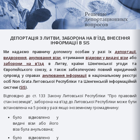
ДЕПОРТАЦІЯ З ЛИТВИ, ЗАБОРОНА НА В'ЇЗД, ВНЕСЕННЯ
ІНФОРМАЦІЇ В SIS
Ми надаємо правничу допомогу особам у разі їх
депортації
,
видворення
,
анулювання візи
, отримання
відмови у видачі візи
або
заборони на в'їзд
в Литву, країни Шенгенської угоди та
Європейського союзу, а також забезпечуємо повний юридичний
супровід у справах
анулювання інформації
в національному реєстрі
осіб Non Grata Литовської Республіки та Шенгенській інформаційній
системі (
SIS
).
Відповідно до ст. 133 Закону Литовської Республіки "Про правовий
стан іноземців", заборона на в'їзд до Литовської Республіки може бути
встановлена на 5 років у разі якщо іноземному громадянину:
було відмовлено у
видачі візи або його
віза була анульована;
було відмовлено у