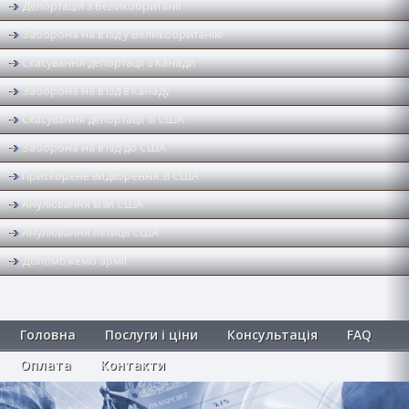
Депортація з Великобританії
Заборона на в'їзд у Великобританію
Скасування депортації з Канади
Заборона на в'їзд в Канаду
Скасування депортації зі США
Заборона на в'їзд до США
Прискорене видворення зі США
Анулювання візи США
Анулювання петиції США
Допоможемо армії
Головна
Послуги і ціни
Консультація
FAQ
Оплата
Контакти