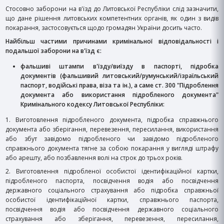
Стосовно заборони на в'їзд до Литовської Республіки слід зазначити,
що дане рішення литовських компетентних органів, як один з видів
покарання, застосовується щодо громадян України досить часто.
Найбільш частими причинами кримінальної відповідальності і
подальшої заборони на в'їзд є:
фальшиві штампи в'їзду/виїзду в паспорті, підробка
документів (фальшивий литовський/румунський/ізраїльський
паспорт, водійські права, віза та ін.), а саме ст. 300 "Підроблення
документа або використання підробленого документа"
Кримінального кодексу Литовської Республіки:
1. Виготовлення підробленого документа, підробка справжнього
документа або зберігання, перевезення, пересилання, використання
або збут завідомо підробленого чи завідомо підробленого
справжнього документа тягне за собою покарання у вигляді штрафу
або арешту, або позбавлення волі на строк до трьох років.
2. Виготовлення підробленої особистої ідентифікаційної картки,
підробленого паспорта, посвідчення водія або посвідчення
державного соціального страхування або підробка справжньої
особистої ідентифікаційної картки, справжнього паспорта,
посвідчення водія або посвідчення державного соціального
страхування або зберігання, перевезення, пересилання,