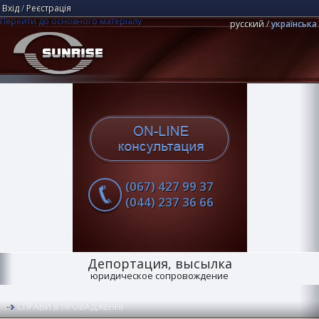
Вхід
/
Реєстрація
Перейти до основного матеріалу
русский
українська
Юридична компанія "Центр Санрайз"
Пошук
(067) 427 99 37
(044) 237 36 66
Депортация, высылка
юридическое сопровождение
СПРАВИ В ПРОВАДЖЕННІ