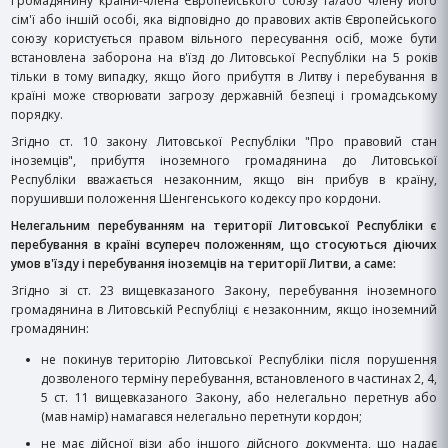
Громадянину країни-члена Європейського союзу та/або члену його
сім'ї або іншій особі, яка відповідно до правових актів Європейського
союзу користується правом вільного пересування осіб, може бути
встановлена ​​заборона на в'їзд до Литовської Республіки на 5 років
тільки в тому випадку, якщо його прибуття в Литву і перебування в
країні може створювати загрозу державній безпеці і громадському
порядку.
Згідно ст. 10 закону Литовської Республіки "Про правовий стан
іноземців", прибуття іноземного громадянина до Литовської
Республіки вважається незаконним, якщо він прибув в країну,
порушивши положення Шенгенського кодексу про кордони.
Нелегальним перебуванням на території Литовської Республіки є
перебування в країні всупереч положенням, що стосуються діючих
умов в'їзду і перебування іноземців на території Литви, а саме:
Згідно зі ст. 23 вищевказаного Закону, перебування іноземного
громадянина в Литовській Республіці є незаконним, якщо іноземний
громадянин:
не покинув територію Литовської Республіки після порушення
дозволеного терміну перебування, встановленого в частинах 2, 4,
5 ст. 11 вищевказаного Закону, або нелегально перетнув або
(мав намір) намагався нелегально перетнути кордон;
не має дійсної візи або іншого дійсного документа, що надає