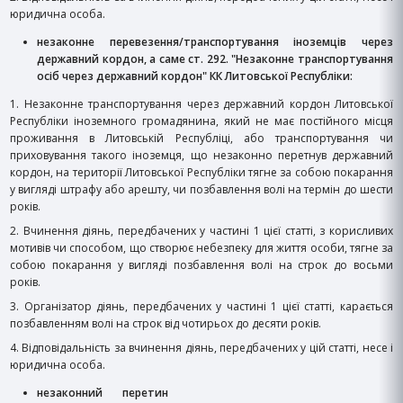
юридична особа.
незаконне перевезення/транспортування іноземців через
державний кордон, а саме ст. 292. "Незаконне транспортування
осіб через державний кордон" КК Литовської Республіки:
1. Незаконне транспортування через державний кордон Литовської
Республіки іноземного громадянина, який не має постійного місця
проживання в Литовській Республіці, або транспортування чи
приховування такого іноземця, що незаконно перетнув державний
кордон, на території Литовської Республіки тягне за собою покарання
у вигляді штрафу або арешту, чи позбавлення волі на термін до шести
років.
2. Вчинення діянь, передбачених у частині 1 цієї статті, з корисливих
мотивів чи способом, що створює небезпеку для життя особи, тягне за
собою покарання у вигляді позбавлення волі на строк до восьми
років.
3. Організатор діянь, передбачених у частині 1 цієї статті, карається
позбавленням волі на строк від чотирьох до десяти років.
4. Відповідальність за вчинення діянь, передбачених у цій статті, несе і
юридична особа.
незаконний перетин