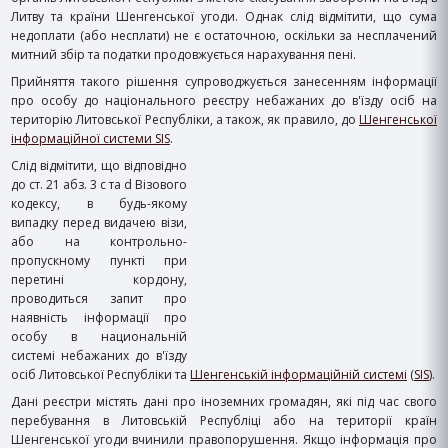
Литву та країни Шенгенської угоди. Однак слід відмітити, що сума
недоплати (або несплати) не є остаточною, оскільки за несплачений
митний збір та податки продовжується нарахування пені.
Прийняття такого рішення супроводжується занесенням інформації
про особу до національного реєстру небажаних до в'їзду осіб на
територію Литовської Республі
ки, а також, як правило, до
Шенгенської
інформаційної системи SIS
.
Слід відмітити, що відповідно
до ст. 21 абз. 3 c та d Візового
кодексу, в будь-якому
випадку перед видачею візи,
або на контрольно-
пропускному пункті при
перетині кордону,
проводиться запит про
наявність інформації про
особу в национальній
системі небажаних до в'їзду
осіб Литовської Республіки та
Шенгенській інформаційній системі
(
SIS
)
.
Дані реєстри містять дані про іноземних громадян, які під час свого
перебування в Литовській Республіці або на території країн
Шенгенської угоди вчинили правопорушення. Якщо інформація про