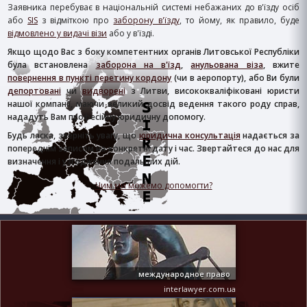
Заявника перебуває в національній системі небажаних до в'їзду осіб
або
SIS
з відміткою про
заборону в'їзду
, то йому, як правило, буде
відмовлено у видачі візи
або у в'їзді.
Якщо щодо Вас з боку компетентних органів Литовської Республіки
була встановлена
​​заборона на в'їзд
,
анульована віза
, вжите
повернення в пункті перетину кордону
(чи в аеропорту), або Ви були
депортовані
чи
видворені
з Литви, висококваліфіковані юристи
нашої компанії, маючи великий досвід ведення такого роду справ,
нададуть Вам професійну юридичну допомогу.
Будь ласка, зверніть увагу, що
юридична консультація
надається за
попереднім записом на конкретні дату і час. Звертайтеся до нас для
визначення і узгодження подальших дій.
Чим ми можемо допомогти?
международное право
interlawyer.com.ua