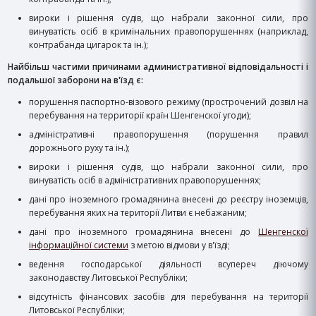
вироки і рішення судів, що набрали законної сили, про
винуватість осіб в кримінальних правопорушеннях (наприклад,
контрабанда цигарок та ін.);
Найбільш частими причинами административної відповідальності і
подальшої заборони на в'їзд є:
порушення паспортно-візового режиму (прострочений дозвіл на
перебування на территорії країн Шенгенскої угоди);
адміністративні правопорушення (порушення правил
дорожнього руху та ін.);
вироки і рішення судів, що набрали законної сили, про
винуватість осіб в адміністративних правопорушеннях;
дані про іноземного громадянина внесені до реєстру іноземців,
перебування яких на території Литви є небажаним;
дані про іноземного громадянина внесені до
Шенгенскої
інформаційної системи
з метою відмови у в'їзді;
​ведення господарської діяльності всупереч діючому
законодавству Литовської Республіки;
відсутність фінансових засобів для перебування на території
Литовської Республіки;