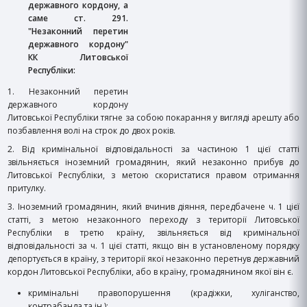
державного кордону, а
саме ст. 291.
"Незаконний перетин
державного кордону"
КК Литовської
Республіки:
1. Незаконний перетин
державного кордону
Литовської Республіки тягне за собою покарання у вигляді арешту або
позбавлення волі на строк до двох років.
2. Від кримінальної відповідальності за частиною 1 цієї статті
звільняється іноземний громадянин, який незаконно прибув до
Литовської Республіки, з метою скористатися правом отримання
притулку.
3. Іноземний громадянин, який вчинив діяння, передбачене ч. 1 цієї
статті, з метою незаконного переходу з території Литовської
Республіки в третю країну, звільняється від кримінальної
відповідальності за ч. 1 цієї статті, якщо він в установленому порядку
депортується в країну, з території якої незаконно перетнув державний
кордон Литовської Республіки, або в країну, громадянином якої він є.
кримінальні правопорушення (крадіжки, хуліганство,
контрабанда та ін.);