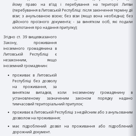
йому право на в'їзд і перебування на території Литви
(перебування в Литовській Республіці: після закінчення терміну дії
візи; з анульованою візою; без візи (якщо вона необхідна); без
дійсного проїзного документа; - за винятком осіб, які подали
клопотання про надання притулку);
Згідно ст. 39 вищевказаного
Закону, проживання
іноземного громадянина в
Литовській Республіці є
незаконним, якщо
іноземний громадянин:
проживає в Литовській
Республіці без дозволу
на проживання, за
винятком випадків, коли іноземному громадянину в
установленому зазначеним законом порядку надано
тимчасовий територіальний притулок;
проживає в Литовській Республіці з недійсним або з анульованим
дозволом на проживання;
має підроблений дозвіл на проживання або підроблений
дорожний документ.