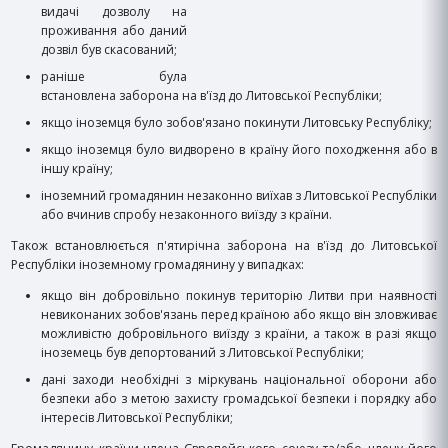
видачі дозволу на
проживання або даний
дозвіл був скасований;
раніше була
встановлена ​​заборона на в'їзд до Литовської Республіки;
якщо іноземця було зобов'язано покинути Литовську Республіку;
якщо іноземця було видворено в країну його походження або в
іншу країну;
іноземний громадянин незаконно виїхав з Литовської Республіки
або вчинив спробу незаконного виїзду з країни.
Також встановлюється п'ятирічна заборона на в'їзд до Литовської
Республіки іноземному громадянину у випадках:
якщо він добровільно покинув територію Литви при наявності
невиконаних зобов'язань перед країною або якщо він зловживає
можливістю добровільного виїзду з країни, а також в разі якщо
іноземець був депортований з Литовської Республіки;
дані заходи необхідні з міркувань національної оборони або
безпеки або з метою захисту громадської безпеки і порядку або
інтересів Литовської Республіки;