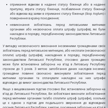
отримання відмови в наданні статусу біженця або в наданні
притулку, втрата статусу біженця, позбавлення статусу біженця
або відмова від заяви в отриманні статусу біженця (Stop Asylum) і
повернення в країну походження;
невиконання зобов'язань перед литовськими митними
органами або несвоєчасна оплата штрафу (штрафів), які були
накладені в порядку, передбаченому законодавством Литовської
Республіки.
У випадку несвоєчасного виконання іноземними громадянами своїх
зобов'язань перед литовською митницею, або несплати (несвоєчасної
оплати) штрафу (штрафів), накладених в порядку, передбаченому
законодавством Литовської Республіки, стосовно даних громадян
може бути встановлена заборона на в'їзд в Литовську Республіку
строком до 5 років. З метою запобігання даних наслідків іноземні
громадяни повинні своєчасно виконувати зобов'язання перед
митними органами та оплачувати накладені на них штрафи
відповідно до вимог законодавства Литовської Республіки.
Якщо з вищевказаних підстав стосовно Вас встановлена заборона на
в'їзд до Литовської Республіки, Ви зобов'язані виконати зобов'язання
перед митними органами та/або сплатити штраф (штрафи), оскільки
це є одною з підстав для подальшого звернення до відповідних
органів Литовської Республіки з метою скасування заборони на в'їзд в