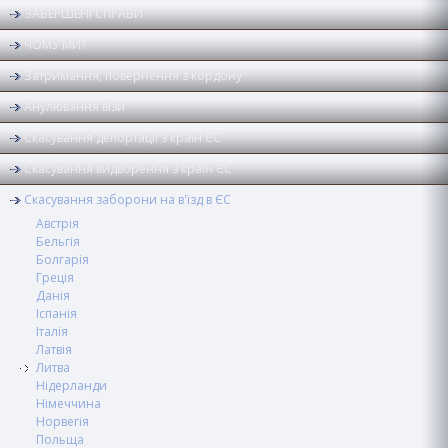
ЗАВЕРШЕНІ СПРАВИ
ЧОМУ МИ?
Затримання, повернення з кордону
Анулювання візи
Скасування депортації з країн ЄС
Скасування видворення з країн ЄС
Скасування заборони на в'їзд в ЄС
Австрія
Бельгія
Болгарія
Греція
Данія
Іспанія
Італія
Латвія
Литва
Нідерланди
Німеччина
Норвегія
Польща