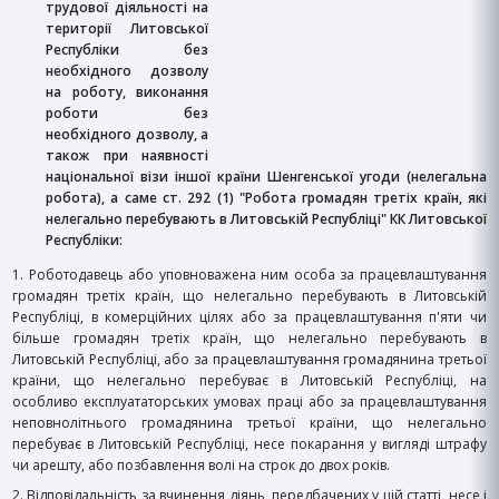
трудової діяльності на
території Литовської
Республіки без
необхідного дозволу
на роботу, виконання
роботи без
необхідного дозволу, а
також при наявності
національної візи іншої країни Шенгенської угоди (нелегальна
робота), а саме ст. 292 (1) "Робота громадян третіх країн, які
нелегально перебувають в Литовській Республіці" КК Литовської
Республіки:
1. Роботодавець або уповноважена ним особа за працевлаштування
громадян третіх країн, що нелегально перебувають в Литовській
Республіці, в комерційних цілях або за працевлаштування п'яти чи
більше громадян третіх країн, що нелегально перебувають в
Литовській Республіці, або за працевлаштування громадянина третьої
країни, що нелегально перебуває в Литовській Республіці, на
особливо експлуататорських умовах праці або за працевлаштування
неповнолітнього громадянина третьої країни, що нелегально
перебуває в Литовській Республіці, несе покарання у вигляді штрафу
чи арешту, або позбавлення волі на строк до двох років.
2. Відповідальність за вчинення діянь, передбачених у цій статті, несе і